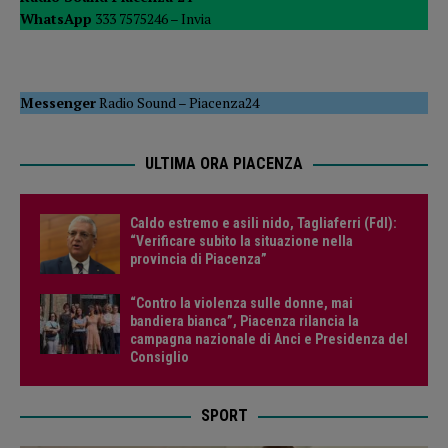
WhatsApp
333 7575246 –
Invia
Messenger
Radio Sound
–
Piacenza24
ULTIMA ORA PIACENZA
Caldo estremo e asili nido, Tagliaferri (FdI):
“Verificare subito la situazione nella
provincia di Piacenza”
“Contro la violenza sulle donne, mai
bandiera bianca”, Piacenza rilancia la
campagna nazionale di Anci e Presidenza del
Consiglio
SPORT