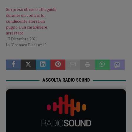
Sorpreso ubriaco alla guida
durante un controllo,
conducente sferra un
pugno a un carabiniere:
arrestato
13 Dicembre 2021
In "Cronaca Piacenza"
ASCOLTA RADIO SOUND