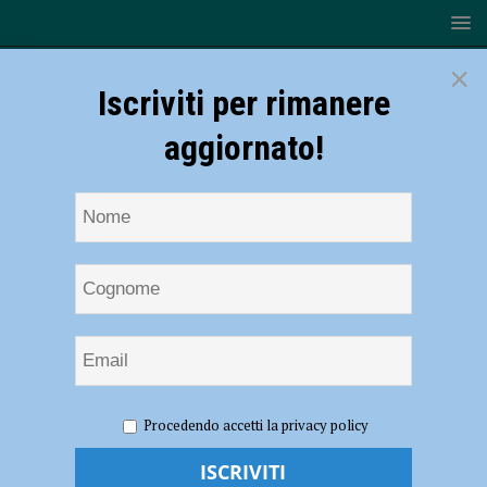
×
Iscriviti per rimanere
aggiornato!
HOME
NOTIZIE
CRONACA PIACENZA
Ubriaco si
Procedendo accetti la privacy policy
addormenta al volante in mezzo alla strada bloccando il traffico,
intervengono i carabinieri