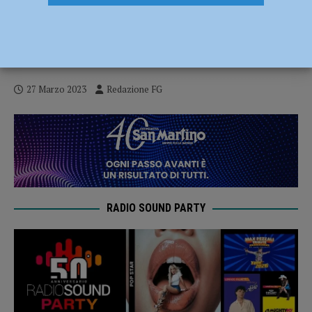
Ubriaco si addormenta al volante in
mezzo alla strada bloccando il traffico,
intervengono i carabinieri
27 Marzo 2023
Redazione FG
RADIO SOUND PARTY