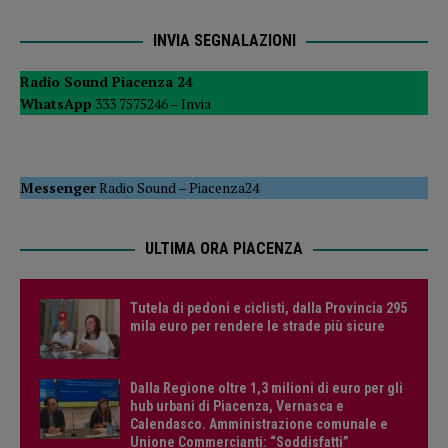
INVIA SEGNALAZIONI
Radio Sound Piacenza 24
WhatsApp
333 7575246 –
Invia
Messenger
Radio Sound
–
Piacenza24
ULTIMA ORA PIACENZA
Tutela di pedoni e ciclisti, dalla Provincia 295
mila euro per rendere le strade più sicure
Dalla Regione oltre 1,3 milioni di euro per gli
hub urbani di Piacenza, Vernasca e
Calendasco. Amministrazione comunale e
Unione Commercianti: “Soddisfatti”