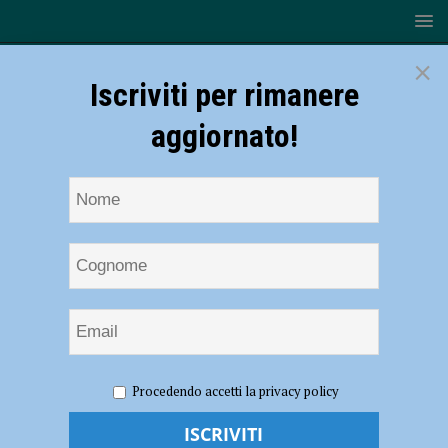
×
Iscriviti per rimanere
aggiornato!
HOME
NOTIZIE
ATTUALITÀ
Vaccini anti Covid, in
Procedendo accetti la privacy policy
Emilia Romagna via alle prenotazioni per tutti i 50enni
Vaccini anti Covid, in Emilia Romagna via