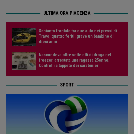
ULTIMA ORA PIACENZA
Schianto frontale tra due auto nei pressi di
Travo, quattro feriti: grave un bambino di
dieci anni
Nascondeva oltre sette etti di droga nel
freezer, arrestata una ragazza 25enne.
Controlli a tappeto dei carabinieri
SPORT