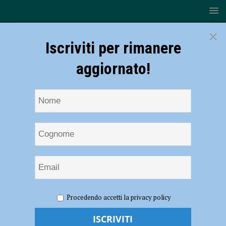
×
Iscriviti per rimanere
aggiornato!
HOME
NOTIZIE
ATTUALITÀ
La tappa di Pianello
Procedendo accetti la privacy policy
Val Tidone chiude la dodicesima edizione del Valtidone Wine Fest
La tappa di Pianello Val Tidone chiude la