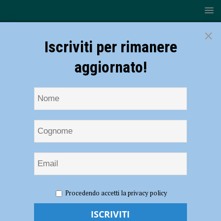
×
Iscriviti per rimanere
aggiornato!
HOME
NOTIZIE
Volley – Gas Sales Piacenza,
Procedendo accetti la privacy policy
ufficializzate date e orari dei quarti di Champions League
Volley – Gas Sales Piacenza,