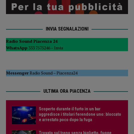
INVIA SEGNALAZIONI
Radio Sound Piacenza 24
WhatsApp
333 7575246 –
Invia
Messenger
Radio Sound
–
Piacenza24
ULTIMA ORA PIACENZA
Scoperto durante il furto in un bar
aggredisce i titolari ferendone uno: bloccato
e arrestato poco dopo la fuga
Trovato sul treno senza biglietto, fugge