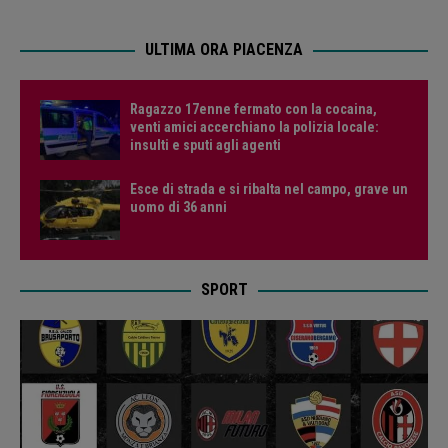
ULTIMA ORA PIACENZA
Ragazzo 17enne fermato con la cocaina,
venti amici accerchiano la polizia locale:
insulti e sputi agli agenti
Esce di strada e si ribalta nel campo, grave un
uomo di 36 anni
SPORT