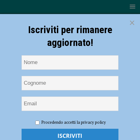
×
Iscriviti per rimanere
aggiornato!
HOME
NOTIZIE
ECONOMIA
Banca di Piacenza, un
Procedendo accetti la privacy policy
sostegno ai dipendenti per affrontare il caro-vita e il caro-bollette
Banca di Piacenza, un sostegno ai