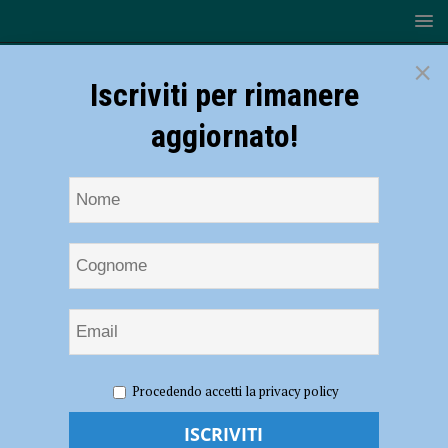
×
Iscriviti per rimanere
aggiornato!
HOME
NOTIZIE
POLITICA
Due nuovi casi a
Procedendo accetti la privacy policy
Podenzano, Murelli (Lega): “Non affollate i supermercati, la fornitura
di generi alimentari sarà sempre garantita” – AUDIO