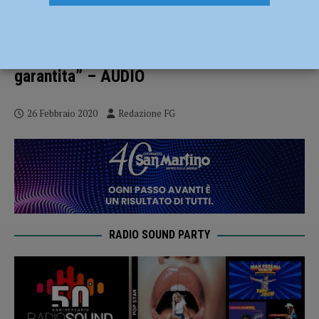
Due nuovi casi a Podenzano, Murelli
(Lega): “Non affollate i supermercati, la
fornitura di generi alimentari sarà sempre
garantita” – AUDIO
26 Febbraio 2020
Redazione FG
RADIO SOUND PARTY