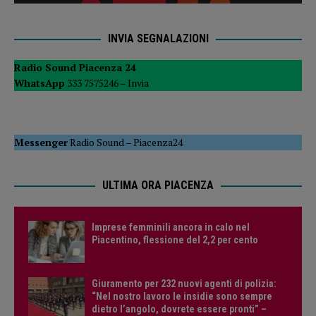
INVIA SEGNALAZIONI
Radio Sound Piacenza 24
WhatsApp
333 7575246 –
Invia
Messenger
Radio Sound
–
Piacenza24
ULTIMA ORA PIACENZA
Imprese femminili ancora in calo nel
Piacentino, flessione del 2,2 per cento
Giuramento per 232 nuovi agenti di polizia:
“Nel nostro lavoro le insidie sono sempre
dietro l’angolo, dovrete essere pronti” –