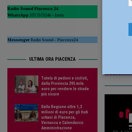
POLITICA
Radio Sound Piacenza 24
WhatsApp
333 7575246 –
Invia
[ 5 Agosto 2026 ]
Caldo estremo e asili nido, Tagliaferri (F
12 Agosto 
Messenger
Radio Sound
–
Piacenza24
ULTIMA ORA PIACENZA
Tutela di pedoni e ciclisti,
dalla Provincia 295 mila
euro per rendere le strade
più sicure
Dalla Regione oltre 1,3
milioni di euro per gli hub
urbani di Piacenza,
Vernasca e Calendasco.
Amministrazione