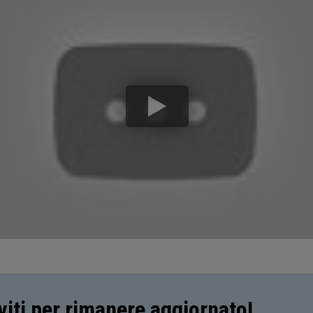
iviti per rimanere aggiornato!