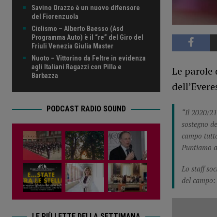
Savino Orazzo è un nuovo difensore
del Fiorenzuola
Ciclismo – Alberto Baesso (Asd
Programma Auto) è il “re” del Giro del
Friuli Venezia Giulia Master
Nuoto – Vittorino da Feltre in evidenza
agli Italiani Ragazzi con Pilla e
Le parole 
Barbazza
dell’Evere
PODCAST RADIO SOUND
“Il 2020/21 
sostegno de
campo tutto
Puntiamo ad
Lo staff so
del campo: 
LE PIÙ LETTE DELLA SETTIMANA