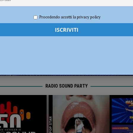
dI): “Verificare subito la situazione nella provincia di Piacenza”
POLITICA
2021
Carlofilippo Vardelli
Rugby
,
Sport
Procedendo accetti la privacy policy
RADIO SOUND PARTY