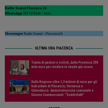
Radio Sound Piacenza 24
WhatsApp
333 7575246 –
Invia
Messenger
Radio Sound
–
Piacenza24
ULTIMA ORA PIACENZA
Tutela di pedoni e ciclisti, dalla Provincia 295
mila euro per rendere le strade più sicure
Dalla Regione oltre 1,3 milioni di euro per gli
hub urbani di Piacenza, Vernasca e
Calendasco. Amministrazione comunale e
Unione Commercianti: “Soddisfatti”