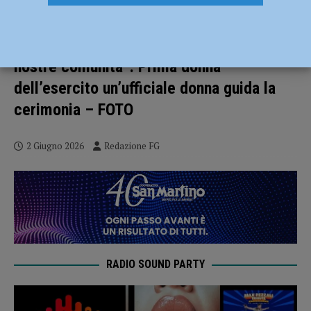
Festa della Repubblica: “Ottant’anni dopo,
quei valori continuano a vivere nelle
nostre comunità”. Prima donna
dell’esercito un’ufficiale donna guida la
cerimonia – FOTO
2 Giugno 2026
Redazione FG
RADIO SOUND PARTY