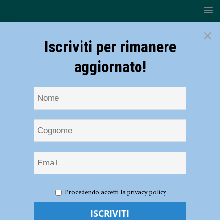
×
Iscriviti per rimanere
aggiornato!
HOME
NOTIZIE
ATTUALITÀ
Festa della
Procedendo accetti la privacy policy
Repubblica: “Ottant’anni dopo, quei valori continuano a vivere nelle
nostre comunità”. Prima donna dell’esercito un’ufficiale donna guida la
cerimonia – FOTO