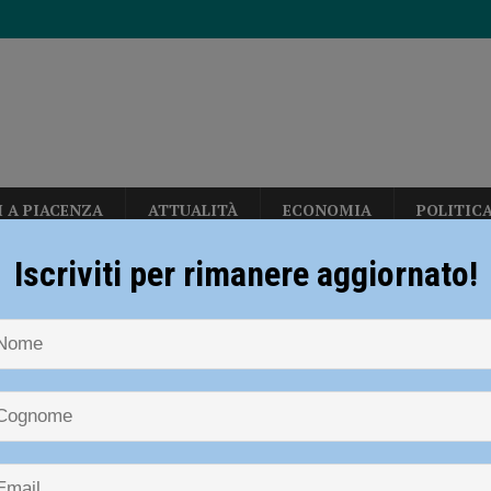
I A PIACENZA
ATTUALITÀ
ECONOMIA
POLITIC
erby con Fiorenzuola e Nibbiano
CALCIO
Iscriviti per rimanere aggiornato!
n: “Calo deciso delle temperature solo dopo ferragosto” – AUDIO
NOTIZIE
CRONACA PIACENZA
Incidenti in moto lungo le strade d
i
allerizza, in Largo Erfurt e Corso Europa: “sgomberati” dalla polizia locale
ti in moto lungo le strade della pro
iti gravi
sul deflusso ecologico non possono mettere in ginocchio gli agricoltori”