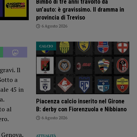
Bimbo di tre anni travolto da
un’auto: è gravissimo. Il dramma in
provincia di Treviso
6 Agosto 2026
CALCIO
ravi. Il
Sotto a
ale 45 in
a.
Piacenza calcio inserito nel Girone
to al
B: derby con Fiorenzuola e Nibbiano
ero.
6 Agosto 2026
i Genova.
ATTUALITÀ