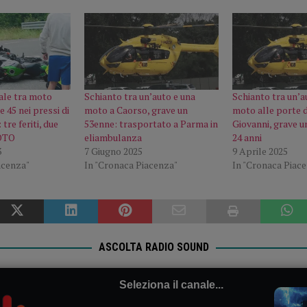
ale tra moto
Schianto tra un’auto e una
Schianto tra un’a
e 45 nei pressi di
moto a Caorso, grave un
moto alle porte d
tre feriti, due
53enne: trasportato a Parma in
Giovanni, grave u
FOTO
eliambulanza
24 anni
3
7 Giugno 2025
9 Aprile 2025
acenza"
In "Cronaca Piacenza"
In "Cronaca Piac
ASCOLTA RADIO SOUND
Seleziona il canale...