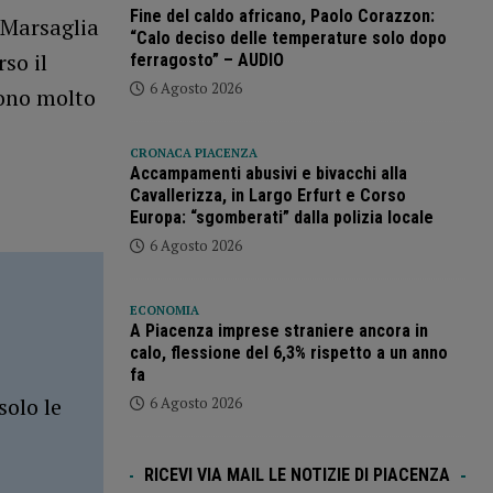
Fine del caldo africano, Paolo Corazzon:
 Marsaglia
“Calo deciso delle temperature solo dopo
so il
ferragosto” – AUDIO
6 Agosto 2026
sono molto
CRONACA PIACENZA
Accampamenti abusivi e bivacchi alla
Cavallerizza, in Largo Erfurt e Corso
Europa: “sgomberati” dalla polizia locale
6 Agosto 2026
ECONOMIA
A Piacenza imprese straniere ancora in
calo, flessione del 6,3% rispetto a un anno
fa
solo le
6 Agosto 2026
RICEVI VIA MAIL LE NOTIZIE DI PIACENZA