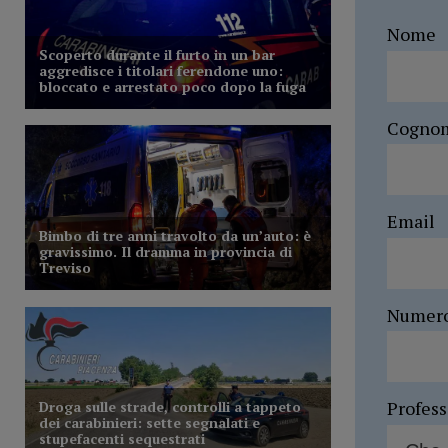
Nome
Cogno
Email
Numer
Profes