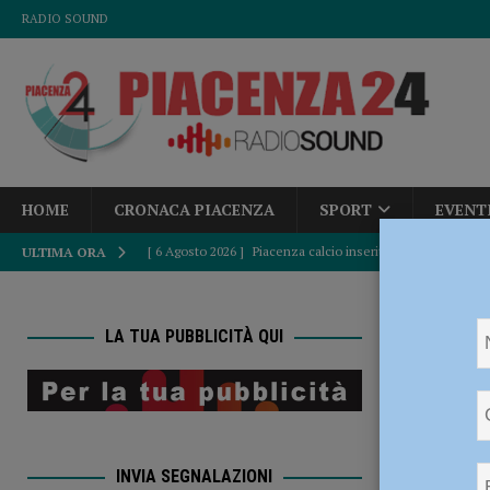
RADIO SOUND
HOME
CRONACA PIACENZA
SPORT
EVENT
[ 6 Agosto 2026 ]
Piacenza calcio inserito nel Girone B: d
ULTIMA ORA
[ 6 Agosto 2026 ]
Fine del caldo africano, Paolo Corazzo
HOME
ATTUALITÀ
LA TUA PUBBLICITÀ QUI
due feriti grav
[ 6 Agosto 2026 ]
Accampamenti abusivi e bivacchi alla Cav
Inciden
CRONACA PIACENZA
due fer
[ 6 Agosto 2026 ]
Crisi idrica, Murelli (Lega): “Le regole 
INVIA SEGNALAZIONI
POLITICA