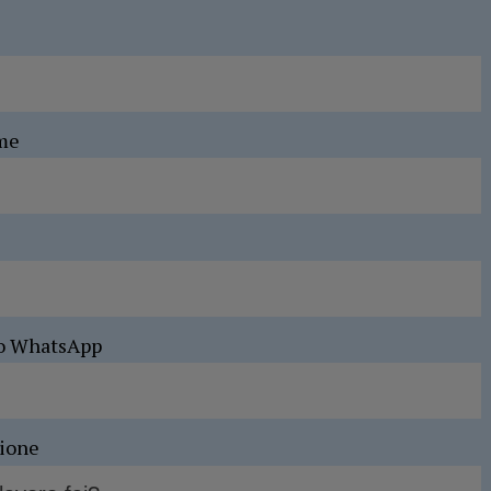
me
o WhatsApp
sione