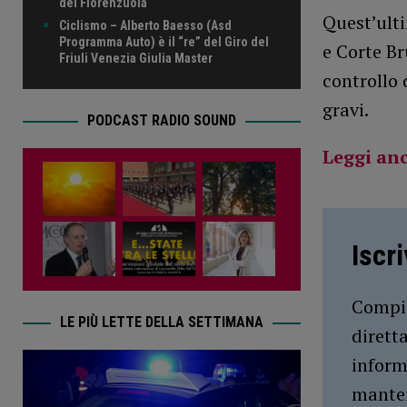
del Fiorenzuola
Quest’ulti
Ciclismo – Alberto Baesso (Asd
Programma Auto) è il “re” del Giro del
e Corte Br
Friuli Venezia Giulia Master
controllo 
gravi.
PODCAST RADIO SOUND
Leggi an
Iscr
Compil
LE PIÙ LETTE DELLA SETTIMANA
dirett
inform
manten