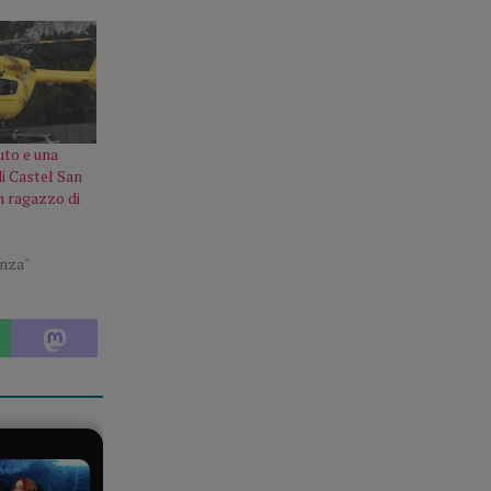
uto e una
i Castel San
n ragazzo di
enza"