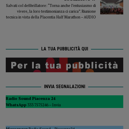
Salvati col defibrillatore: “Torna anche l’entusiasmo di
vivere, la loro testimonianza ci carica”. Riunione
tecnica in vista della Placentia Half Marathon – AUDIO
LA TUA PUBBLICITÀ QUI
INVIA SEGNALAZIONI
Radio Sound Piacenza 24
WhatsApp
333 7575246 –
Invia
Messenger
Radio Sound
–
Piacenza24