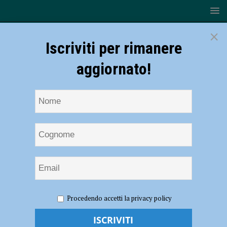
×
Iscriviti per rimanere
aggiornato!
HOME
NOTIZIE
Mister Franzini suona la carica: “Piacenza
Procedendo accetti la privacy policy
– Pro Sesto? Mi aspetto una partita di livello con una squadra forte e
dalle grandi motivazioni” AUDIO