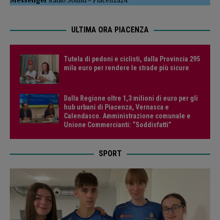
ULTIMA ORA PIACENZA
Tutela di pedoni e ciclisti, dalla Provincia 295
mila euro per rendere le strade più sicure
Dalla Regione oltre 1,3 milioni di euro per gli
hub urbani di Piacenza, Vernasca e
Calendasco. Amministrazione comunale e
Unione Commercianti: “Soddisfatti”
SPORT