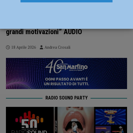
Mister Franzini suona la carica: “Piacenza
– Pro Sesto? Mi aspetto una partita di
livello con una squadra forte e dalle
grandi motivazioni” AUDIO
18 Aprile 2026
Andrea Crosali
RADIO SOUND PARTY