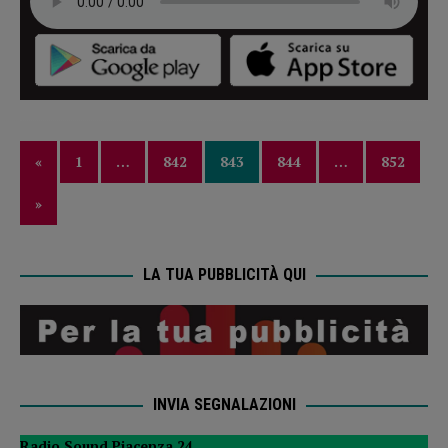
«
1
…
842
843
844
…
852
»
LA TUA PUBBLICITÀ QUI
INVIA SEGNALAZIONI
Radio Sound Piacenza 24