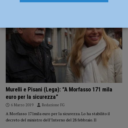
ATTUALITÀ
Murelli e Pisani (Lega): “A Morfasso 171 mila
euro per la sicurezza”
6 Marzo 2019
Redazione FG
A Morfasso 171mila euro per la sicurezza. Lo ha stabilito il
decreto del ministro dell’Interno del 28 febbraio. Il