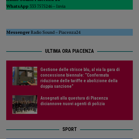
WhatsApp
333 7575246 –
Invia
Messenger
Radio Sound
–
Piacenza24
ULTIMA ORA PIACENZA
Gestione delle strisce blu, al via la gara di
concessione biennale: “Confermata
riduzione delle tariffe e abolizione della
doppia sanzione”
Assegnati alla questura di Piacenza
diciannove nuovi agenti di polizia
SPORT