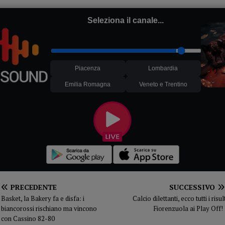
Seleziona il canale...
Piacenza
Lombardia
Emilia Romagna
Veneto e Trentino
PRECEDENTE
SUCCESSIVO
Basket, la Bakery fa e disfa: i
Calcio dilettanti, ecco tutti i ris
biancorossi rischiano ma vincono
Fiorenzuola ai Play Off! 
con Cassino 82-80