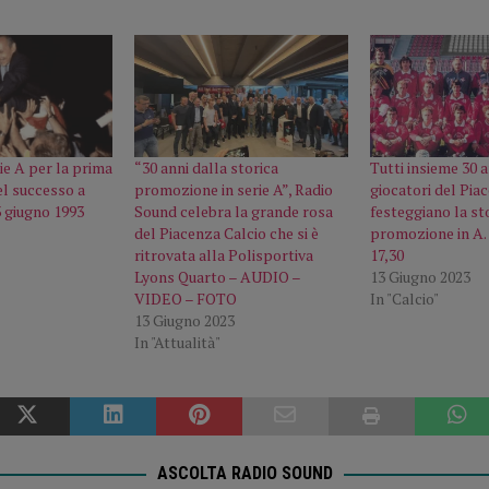
ie A per la prima
“30 anni dalla storica
Tutti insieme 30 a
del successo a
promozione in serie A”, Radio
giocatori del Pia
 giugno 1993
Sound celebra la grande rosa
festeggiano la st
del Piacenza Calcio che si è
promozione in A. 
ritrovata alla Polisportiva
17,30
Lyons Quarto – AUDIO –
13 Giugno 2023
VIDEO – FOTO
In "Calcio"
13 Giugno 2023
In "Attualità"
ASCOLTA RADIO SOUND