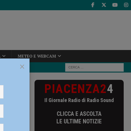
A
METEO E WEBCAM
×
PIACENZA2
4
“Perez come
Il Giornale Radio di Radio Sound
ome
CLICCA E ASCOLTA
LE ULTIME NOTIZIE