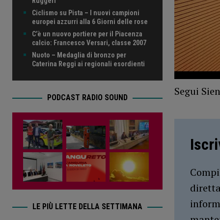
Ruggeri
Ciclismo su Pista – I nuovi campioni
europei azzurri alla 6 Giorni delle rose
C’è un nuovo portiere per il Piacenza
calcio: Francesco Versari, classe 2007
Nuoto – Medaglia di bronzo per
Caterina Reggi ai regionali esordienti
Segui Sie
PODCAST RADIO SOUND
Iscr
Compil
dirett
inform
LE PIÙ LETTE DELLA SETTIMANA
manten