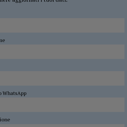
me
o WhatsApp
sione