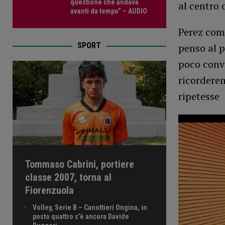
questione che andava
al centro 
avanti da tempo” – AUDIO
Perez com
SPORT
penso al p
poco conv
ricorderem
ripetesse
Tommaso Cabrini, portiere
classe 2007, torna al
Fiorenzuola
Volley, Serie B – Canottieri Ongina, in
posto quattro c’è ancora Davide