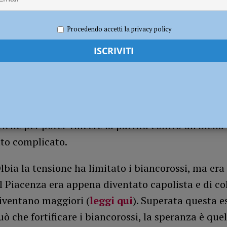
019
Andrea Crosali
Calcio
torna al Fiorenzuola
CALCIO
Procedendo accetti la privacy policy
n pomeriggio. E’ quello che aspetta il Piacenza, i t
ra sabato in trasferta a Siena. Solo un risultato ti
vitare di dipendere dagli altri. Questo Piacenza ha
tiche per poter vincere la partita contro un Siena
to complicato.
lbia la tensione ha limitato i biancorossi, ma er
il Piacenza era appena diventato capolista e di co
iventano maggiori (
leggi qui
). Superata questa e
ò che fortificare i biancorossi, la speranza è quel