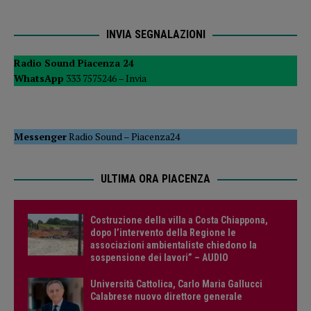
INVIA SEGNALAZIONI
Radio Sound Piacenza 24
WhatsApp
333 7575246 –
Invia
Messenger
Radio Sound
–
Piacenza24
ULTIMA ORA PIACENZA
Costruzione della villa a Costa Chiappona,
dopo l’intervento della Regione le
associazioni ambientaliste chiedono la
sospensione dei lavori” – AUDIO
Università Cattolica, Carlo Maria Gallucci
Calabrese nuovo direttore generale