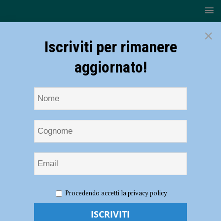
×
Iscriviti per rimanere
aggiornato!
HOME
NOTIZIE
SPORT
CALCIO
L’Imolese
Procedendo accetti la privacy policy
blocca il Piacenza sullo 0-0, la vetta è sempre più lontana
L’Imolese blocca il Piacenza sullo 0-0, la