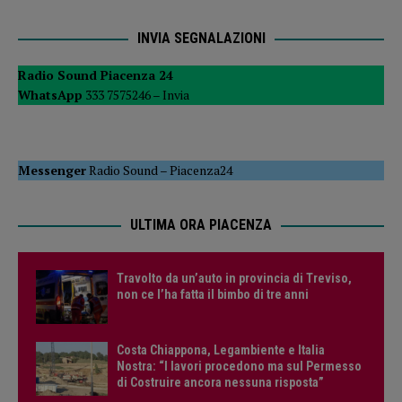
INVIA SEGNALAZIONI
Radio Sound Piacenza 24
WhatsApp
333 7575246 –
Invia
Messenger
Radio Sound
–
Piacenza24
ULTIMA ORA PIACENZA
Travolto da un’auto in provincia di Treviso,
non ce l’ha fatta il bimbo di tre anni
Costa Chiappona, Legambiente e Italia
Nostra: “I lavori procedono ma sul Permesso
di Costruire ancora nessuna risposta”