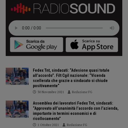
Fedex Tnt, sindacati: “Adesione quasi totale
all’accordo”. Filt Cgil nazionale: “Vicenda
scellerata che grazie a sindacato si chiude
positivamente”
30 Novembre 2021
Redazione FG
Assemblea dei lavoratori Fedex Tnt, sindacati:
“Approvato all’unanimità l’accordo con l’azienda,
importante in termini economici e di
ricollocamento”
1 Ottobre 2021
Redazione FG