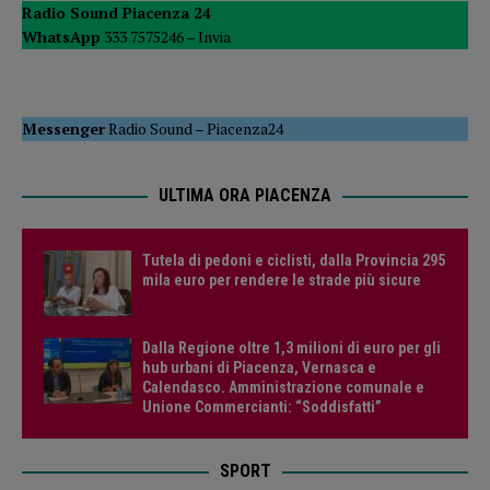
Radio Sound Piacenza 24
WhatsApp
333 7575246 –
Invia
Messenger
Radio Sound
–
Piacenza24
ULTIMA ORA PIACENZA
Tutela di pedoni e ciclisti, dalla Provincia 295
mila euro per rendere le strade più sicure
Dalla Regione oltre 1,3 milioni di euro per gli
hub urbani di Piacenza, Vernasca e
Calendasco. Amministrazione comunale e
Unione Commercianti: “Soddisfatti”
SPORT