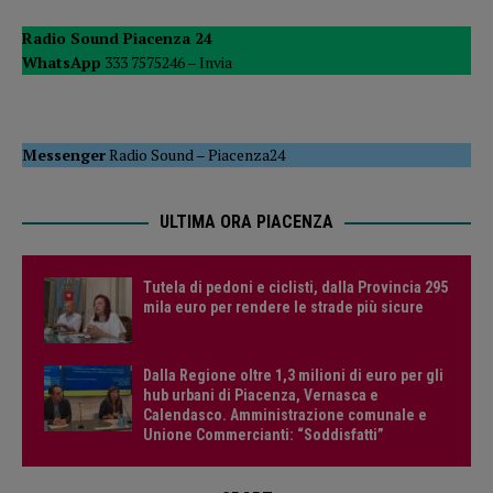
Radio Sound Piacenza 24
WhatsApp
333 7575246 –
Invia
Messenger
Radio Sound
–
Piacenza24
ULTIMA ORA PIACENZA
Tutela di pedoni e ciclisti, dalla Provincia 295
mila euro per rendere le strade più sicure
Dalla Regione oltre 1,3 milioni di euro per gli
hub urbani di Piacenza, Vernasca e
Calendasco. Amministrazione comunale e
Unione Commercianti: “Soddisfatti”