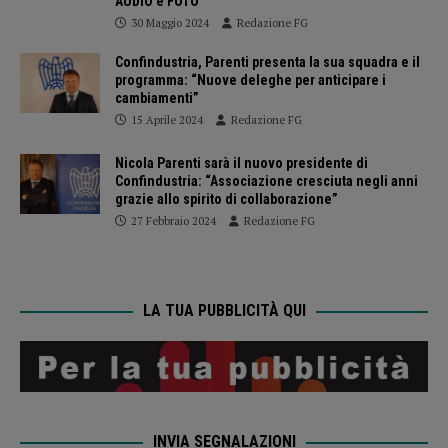
AUDIO e FOTO
30 Maggio 2024
Redazione FG
Confindustria, Parenti presenta la sua squadra e il
programma: “Nuove deleghe per anticipare i
cambiamenti”
15 Aprile 2024
Redazione FG
Nicola Parenti sarà il nuovo presidente di
Confindustria: “Associazione cresciuta negli anni
grazie allo spirito di collaborazione”
27 Febbraio 2024
Redazione FG
LA TUA PUBBLICITÀ QUI
INVIA SEGNALAZIONI