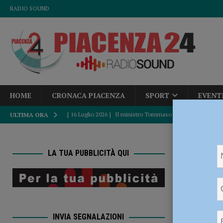
RADIO SOUND
HOME
CRONACA PIACENZA
SPORT
EVENT
[ 16 Luglio 2026 ]
Il ministro Tommaso Foti: “Per la sanità 
ULTIMA ORA
[ 17 Luglio 2026 ]
Guardia di finanza, il tenente Andreea B
HOME
P
[ 17 Luglio 2026 ]
Un altro colpo per il Fiorenzuola: preso
LA TUA PUBBLICITÀ QUI
[ 17 Luglio 2026 ]
Infortunio alla caviglia lungo le sponde
Pasqua 
[ 17 Luglio 2026 ]
Volley – Gas Sales Piacenza, debutto in
ATTUALITÀ
mezzo parecchio impegnativo”
NOTIZIE
INVIA SEGNALAZIONI
[ 17 Luglio 2026 ]
Strisce blu, il Comune abbassa le tariff