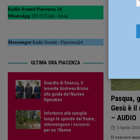
un nuovo gestore
POLITICA
Radio Sound Piacenza 24
WhatsApp
333 7575246 –
Invia
Messenger
Radio Sound
–
Piacenza24
ULTIMA ORA PIACENZA
Guardia di finanza, il
tenente Andreea Bruno
alla guida del Nucleo
Pasqua, g
Operativo
Gesù è il
Infortunio alla caviglia
– AUDIO
lungo le sponde del fiume,
intervengono i soccorsi
3 Aprile 202
per un 18enne
Il vescovo mon