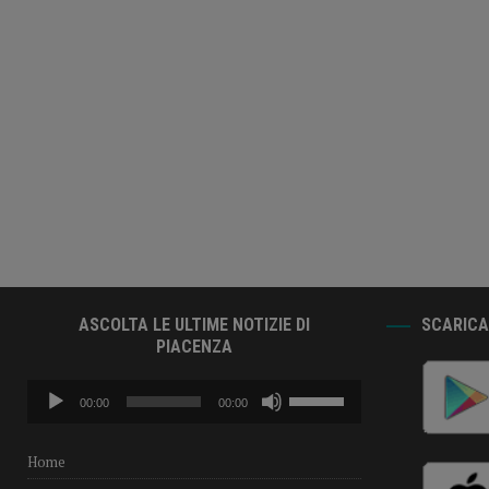
ASCOLTA LE ULTIME NOTIZIE DI
SCARICA 
PIACENZA
Audio
Usa
00:00
00:00
Player
i
tasti
freccia
Home
su/giù