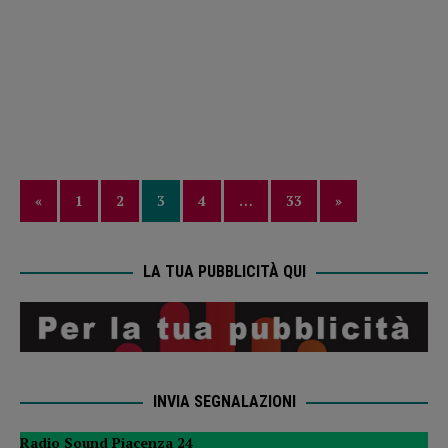
«
1
2
3
4
…
33
»
LA TUA PUBBLICITÀ QUI
INVIA SEGNALAZIONI
Radio Sound Piacenza 24