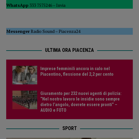
WhatsApp
333 7575246 –
Invia
Messenger
Radio Sound
–
Piacenza24
ULTIMA ORA PIACENZA
Imprese femminili ancora in calo nel
Piacentino, flessione del 2,2 per cento
Giuramento per 232 nuovi agenti di polizia:
“Nel nostro lavoro le insidie sono sempre
dietro l’angolo, dovrete essere pronti” –
AUDIO e FOTO
SPORT