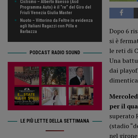
Ciclismo – Alberto Baesso (Asd
Programma Auto) è il “re” del Giro del
Friuli Venezia Giulia Master
Nuoto – Vittorino da Feltre in evidenza
agli Italiani Ragazzi con Pilla e
Dopo 6 ris
Barbazza
si è ferma
le reti di 
PODCAST RADIO SOUND
Una battut
dai playo
dimentica
Mercoled
per il qu
superato 
LE PIÙ LETTE DELLA SETTIMANA
(stadio “d
nel girone