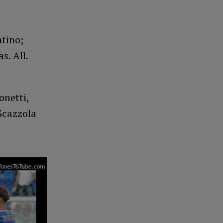
atino;
s. All.
onetti,
Scazzola