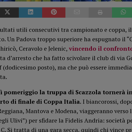
ultati utili consecutivi tra campionato e coppa, i
to. Un Padova troppo superiore ha espugnato il “G
Chiricò, Ceravolo e Jelenic,
vincendo il confronto
a d’arresto che ha fatto scivolare il club di via G
ff (dodicesimo posto), ma che può essere immedi
ta.
ì pomeriggio la truppa di Scazzola tornerà 
arto di finale di Coppa Italia
. I biancorossi, dop
Reggiana, Mantova e Modena, viaggeranno verso l
egli Ulivi”) per sfidare la Fidelis Andria: società 
 C. Si tratta di una gara secca, quindi chi vince pr