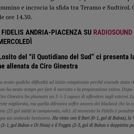
mmino e incrocia la sfida tra Teramo e Sudtirol. 
le ore 14.30.
 FIDELIS ANDRIA-PIACENZA SU
RADIOSOUND
 MERCOLEDÌ
Losito del “il Quotidiano del Sud” ci presenta l
e allenata da Ciro Ginestra
ha avuto qualche difficoltà ad inizio campionato perché essendo stata r
on ha avuto tempo per fare il mercato e la preparazione estiva. Dopo 
Ciro Ginestra ha plasmato un 3-5-2 capace di offendere sugli esterni. La
nte migliorata, ma quella difensiva soffre ancora dei blackout che la c
nno (23 gol subiti in campionato, ndr). Al momento la Fidelis è penultima
ppa sta andando benissimo.
Ha vinto con il Bari (0-1, gol di Bubas), la 
 (2-1, gol Bubas e Di Noia) e il Foggia (2-3, gol di Bubas e doppietta p