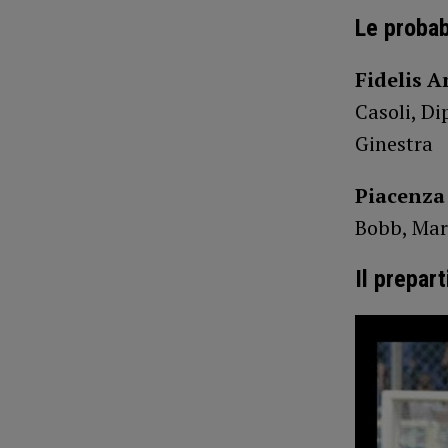
Le probab
Fidelis A
Casoli, Di
Ginestra
Piacenza 
Bobb, Mari
Il prepar