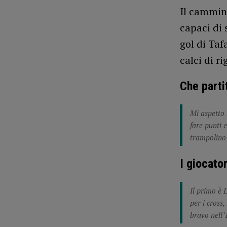
Il cammino
capaci di 
gol di Taf
calci di ri
Che partit
Mi aspetto 
fare punti e
trampolino 
I giocator
Il primo è 
per i cross
bravo nell’