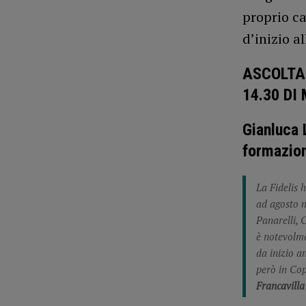
proprio ca
d’inizio al
ASCOLTA
14.30 DI
Gianluca 
formazion
La Fidelis 
ad agosto n
Panarelli, 
è notevolme
da inizio a
però in Co
Francavilla