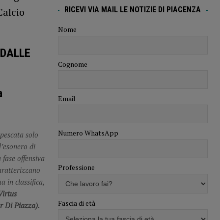
RICEVI VIA MAIL LE NOTIZIE DI PIACENZA
Calcio
Nome
DALLE
Cognome
a
Email
Numero WhatsApp
ipescata solo
l’esonero di
 fase offensiva
Professione
aratterizzano
 in classifica,
Virtus
Fascia di età
er Di Piazza).