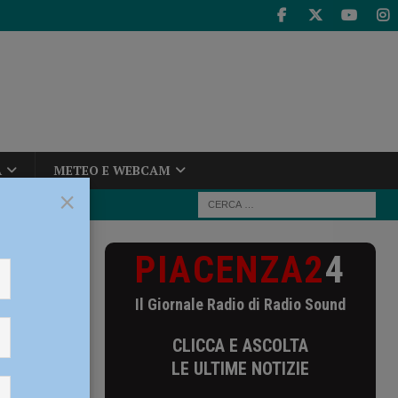
A
METEO E WEBCAM
×
PIACENZA2
4
za: il punto
Il Giornale Radio di Radio Sound
unto
CLICCA E ASCOLTA
IO
LE ULTIME NOTIZIE