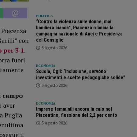
POLITICA
“Contro la violenza sulle donne, mai
bandiera bianca”, Piacenza rilancia la
l Piacenza
campagna nazionale di Anci e Presidenza
arilli” con
del Consiglio
5 Agosto 2026
 per 3-1
.
orra fuori
ECONOMIA
atamente
Scuola, Cgil: “Inclusione, servono
investimenti e scelte pedagogiche solide”
5 Agosto 2026
in campo
o aver
ECONOMIA
Imprese femminili ancora in calo nel
a Puglia
Piacentino, flessione del 2,2 per cento
5 Agosto 2026
penultima
osegue il