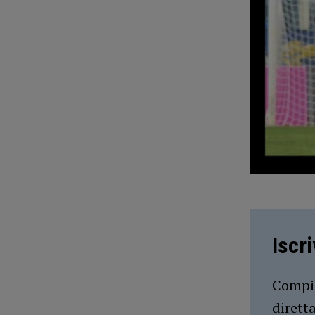
Iscr
Compil
dirett