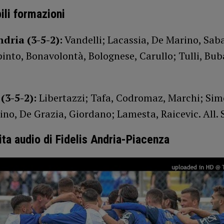
ili formazioni
ndria (3-5-2):
Vandelli; Lacassia, De Marino, Sab
pinto, Bonavolontà, Bolognese, Carullo; Tulli, Buba
(3-5-2):
Libertazzi; Tafa, Codromaz, Marchi; Sim
no, De Grazia, Giordano; Lamesta, Raicevic. All. 
tita audio di Fidelis Andria-Piacenza