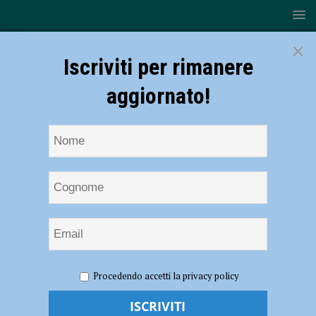
×
Iscriviti per rimanere
aggiornato!
HOME
NOTIZIE
ATTUALITÀ
Mostra su Klimt, è
Procedendo accetti la privacy policy
subito un successo: 25 mila prenotazioni già al primo giorno di
apertura e 150 gruppi da altre città