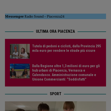
Messenger
Radio Sound
–
Piacenza24
ULTIMA ORA PIACENZA
Tutela di pedoni e ciclisti, dalla Provincia 295
mila euro per rendere le strade più sicure
Dalla Regione oltre 1,3 milioni di euro per gli
hub urbani di Piacenza, Vernasca e
Calendasco. Amministrazione comunale e
Unione Commercianti: “Soddisfatti”
SPORT