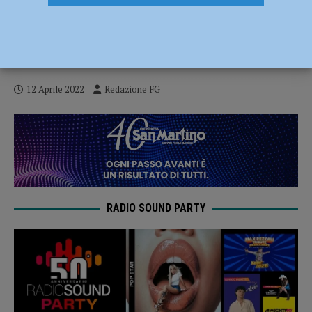
Mostra su Klimt, è subito un successo: 25
mila prenotazioni già al primo giorno di
apertura e 150 gruppi da altre città
12 Aprile 2022
Redazione FG
RADIO SOUND PARTY