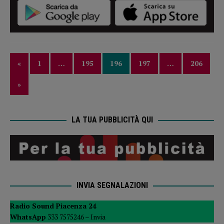
«
1
…
195
196
197
…
206
»
LA TUA PUBBLICITÀ QUI
INVIA SEGNALAZIONI
Radio Sound Piacenza 24
WhatsApp
333 7575246 –
Invia