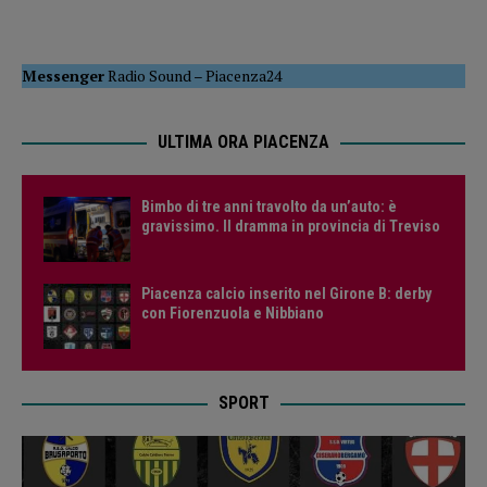
Messenger
Radio Sound
–
Piacenza24
ULTIMA ORA PIACENZA
Bimbo di tre anni travolto da un’auto: è
gravissimo. Il dramma in provincia di Treviso
Piacenza calcio inserito nel Girone B: derby
con Fiorenzuola e Nibbiano
SPORT