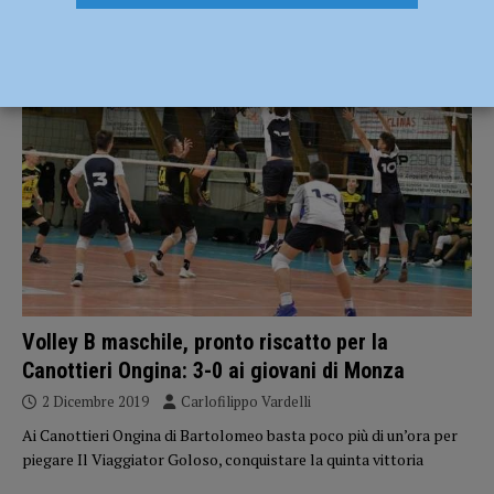
SPORT
Volley B maschile, pronto riscatto per la
Canottieri Ongina: 3-0 ai giovani di Monza
2 Dicembre 2019
Carlofilippo Vardelli
Ai Canottieri Ongina di Bartolomeo basta poco più di un’ora per
piegare Il Viaggiator Goloso, conquistare la quinta vittoria