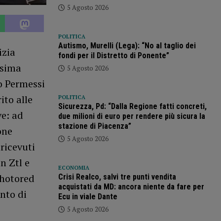
5 Agosto 2026
POLITICA
Autismo, Murelli (Lega): “No al taglio dei
izia
fondi per il Distretto di Ponente”
ssima
5 Agosto 2026
io Permessi
ito alle
POLITICA
Sicurezza, Pd: “Dalla Regione fatti concreti,
ve: ad
due milioni di euro per rendere più sicura la
stazione di Piacenza”
one
5 Agosto 2026
ricevuti
n Ztl e
ECONOMIA
Photored
Crisi Realco, salvi tre punti vendita
acquistati da MD: ancora niente da fare per
nto di
Ecu in viale Dante
5 Agosto 2026