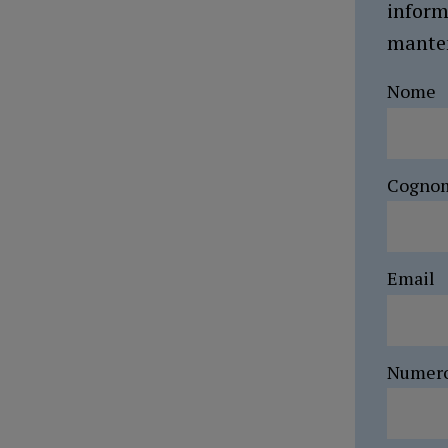
inform
manten
Nome
Cogno
Email
Numer