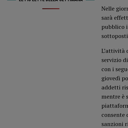
Nelle gior
sarà effet
pubblico i
sottoposti
L’attività 
servizio d
con i segue
giovedì po
addetti r
mentre è s
piattafor
consente d
sanzioni r