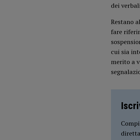
dei verbal
Restano al
fare rifer
sospension
cui sia in
merito a v
segnalazio
Iscr
Compil
dirett