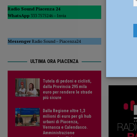
7 Dicembre
POLITICA
Radio Sound Piacenza 24
WhatsApp
333 7575246 –
Invia
[ 5 Agosto 2026 ]
Caldo estremo e asili nido, Tagliaferri (F
Messenger
Radio Sound
–
Piacenza24
ULTIMA ORA PIACENZA
Tutela di pedoni e ciclisti,
dalla Provincia 295 mila
euro per rendere le strade
più sicure
Dalla Regione oltre 1,3
milioni di euro per gli hub
urbani di Piacenza,
Vernasca e Calendasco.
Amministrazione