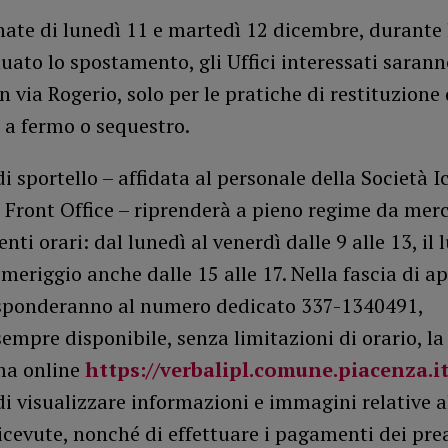
nate di lunedì 11 e martedì 12 dicembre, durante 
tuato lo spostamento, gli Uffici interessati sarann
n via Rogerio, solo per le pratiche di restituzione 
 a fermo o sequestro.
di sportello – affidata al personale della Società Ic
i Front Office – riprenderà a pieno regime da merc
nti orari: dal lunedì al venerdì dalle 9 alle 13, il 
meriggio anche dalle 15 alle 17. Nella fascia di ap
isponderanno al numero dedicato 337-1340491,
empre disponibile, senza limitazioni di orario, la
ma online
https://verbalipl.comune.piacenza.i
i visualizzare informazioni e immagini relative a
icevute, nonché di effettuare i pagamenti dei prea