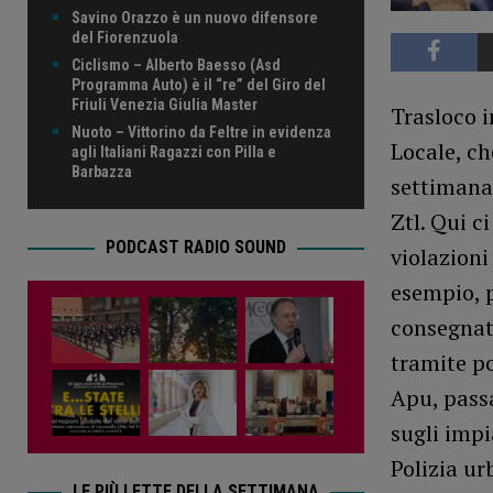
Savino Orazzo è un nuovo difensore
del Fiorenzuola
Ciclismo – Alberto Baesso (Asd
Programma Auto) è il “re” del Giro del
Friuli Venezia Giulia Master
Trasloco i
Nuoto – Vittorino da Feltre in evidenza
Locale, ch
agli Italiani Ragazzi con Pilla e
Barbazza
settimana,
Ztl. Qui c
PODCAST RADIO SOUND
violazioni
esempio, p
consegnat
tramite po
Apu, passa
sugli impi
Polizia ur
LE PIÙ LETTE DELLA SETTIMANA