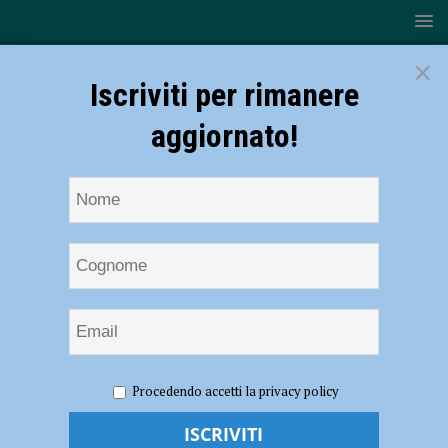
×
Iscriviti per rimanere
aggiornato!
HOME
NOTIZIE
ATTUALITÀ
Operatori sanitari da
Procedendo accetti la privacy policy
fuori provincia, dodici alloggi alla Scuola di polizia
Operatori sanitari da fuori provincia,