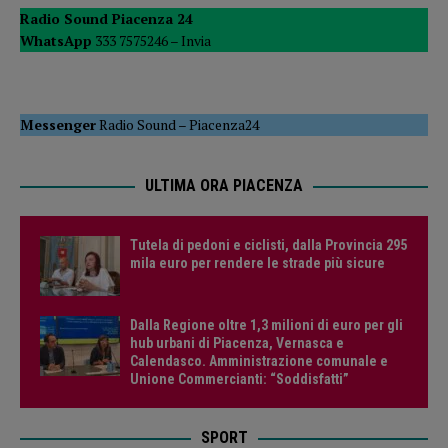
Radio Sound Piacenza 24
WhatsApp
333 7575246 –
Invia
Messenger
Radio Sound
–
Piacenza24
ULTIMA ORA PIACENZA
Tutela di pedoni e ciclisti, dalla Provincia 295
mila euro per rendere le strade più sicure
Dalla Regione oltre 1,3 milioni di euro per gli
hub urbani di Piacenza, Vernasca e
Calendasco. Amministrazione comunale e
Unione Commercianti: “Soddisfatti”
SPORT