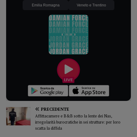
Emilia Romagna
Veneto e Trentino
PRECEDENTE
Affittacamere e B&B sotto la lente dei Nas,
irregolarità burocratiche in sei strutture: per loro
scatta la diffida