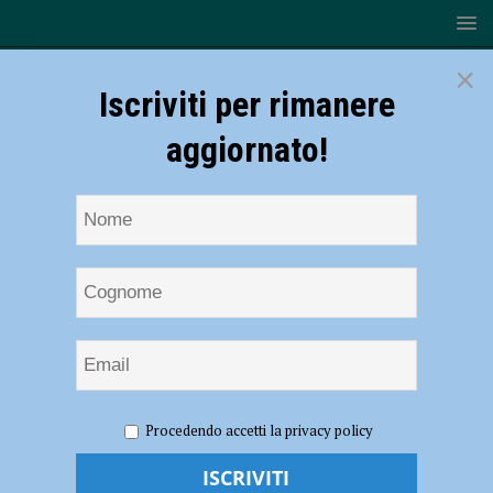
×
Iscriviti per rimanere
aggiornato!
HOME
NOTIZIE
Rugby – Omnia, i risultati del weekend:
Procedendo accetti la privacy policy
vittorie nette per U18, U16 e U14
Rugby – Omnia, i risultati del weekend: