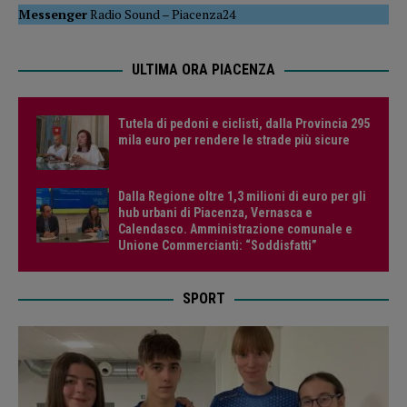
Messenger
Radio Sound
–
Piacenza24
ULTIMA ORA PIACENZA
Tutela di pedoni e ciclisti, dalla Provincia 295
mila euro per rendere le strade più sicure
Dalla Regione oltre 1,3 milioni di euro per gli
hub urbani di Piacenza, Vernasca e
Calendasco. Amministrazione comunale e
Unione Commercianti: “Soddisfatti”
SPORT