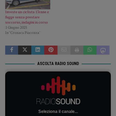
Investe un ciclista 17enne e
fugge senza prestare
soccorso, indagini in corso
1 Giugno 2025
In "Cronaca Piacenza"
ASCOLTA RADIO SOUND
Seleziona il canale...