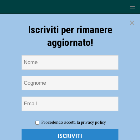
×
Iscriviti per rimanere
aggiornato!
HOME
NOTIZIE
CRONACA PIACENZA
Auto fuori
Procedendo accetti la privacy policy
strada a Ponte Riglio, 36enne muore dopo una settimana in ospedale:
indagato il conducente