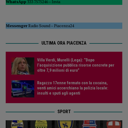
WhatsApp
333 7575246 –
Invia
Messenger
Radio Sound
–
Piacenza24
ULTIMA ORA PIACENZA
Villa Verdi, Murelli (Lega): “Dopo
l’acquisizione pubblica risorse concrete per
oltre 7,9 milioni di euro”
Ragazzo 17enne fermato con la cocaina,
venti amici accerchiano la polizia locale:
insulti e sputi agli agenti
SPORT