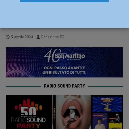
Auto fuori strada a Ponte Riglio, 36enne
muore dopo una settimana in ospedale:
indagato il conducente
5 Aprile 2024
Redazione FG
RADIO SOUND PARTY