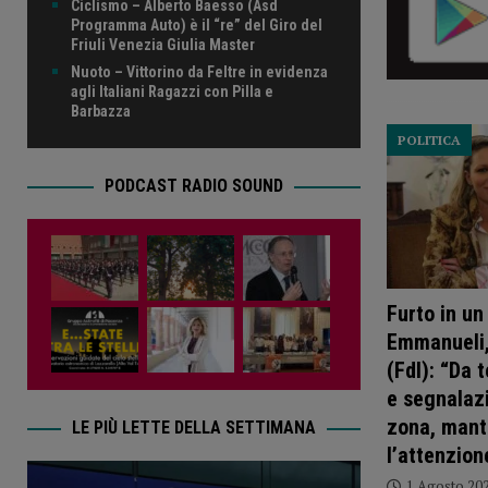
Ciclismo – Alberto Baesso (Asd
Programma Auto) è il “re” del Giro del
Friuli Venezia Giulia Master
Nuoto – Vittorino da Feltre in evidenza
agli Italiani Ragazzi con Pilla e
Barbazza
POLITICA
PODCAST RADIO SOUND
Furto in un 
Emmanueli,
(FdI): “Da 
e segnalazi
zona, mant
LE PIÙ LETTE DELLA SETTIMANA
l’attenzion
1 Agosto 20