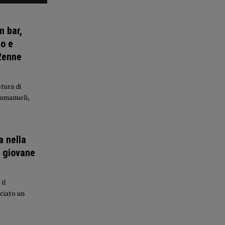
n bar,
to e
42enne
stura di
Emmanueli,
a nella
n giovane
il
ciato un