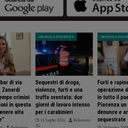
CRONACA PIACENZA
CRONACA PIAC
bar di via
Sequestri di droga,
Furti e rapin
 Zanardi
violenze, furti e una
operazione de
tempo crimini
truffa sventata: due
in tutto il pa
oni in questa
giorni di lavoro intenso
Piacenza un 
enere alta
per i carabinieri
denunce e a
e”
sequestrate
15 Luglio 2026
Redazione
FG
26
Redazione
20 Giugno 202