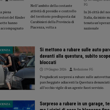
FG
Nell’ambito della costante
attività di presidio e controllo
a piena
In 26 città del no
del territorio predisposta dai
gestori del Kinder
Italia, da inizio m
Carabinieri della Provincia di
 notte hanno
tenuta un’operazi
Piacenza, volta a
to accompagnato
nazionale
Si mettono a rubare sulle auto pa
ACENZA
davanti alla questura, subito scope
bloccati
19 Giugno 2026
Redazione FG
Pregiudicati sorpresi a rubare sulle autovettu
parcheggiate adiacenti la Questura denunciati
all’occhio vigile di un agente fuori servizio.
Sorpreso a rubare in un garage, te
ACENZA