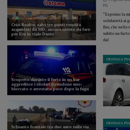
FG
“Esprimo la mi
solidarietà ai 
Bar, che nella
subito un fur
dal
CRONACA PI
CRONACA PI