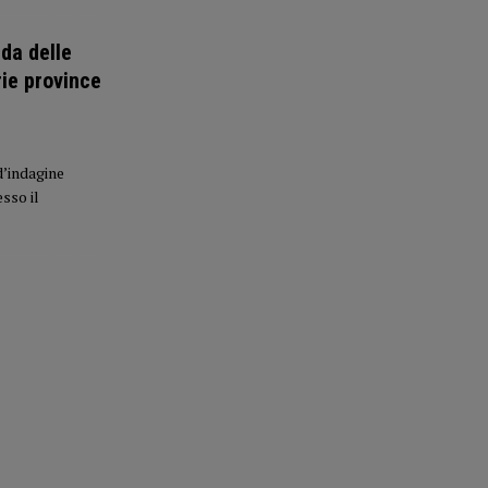
nda delle
rie province
d’indagine
sso il