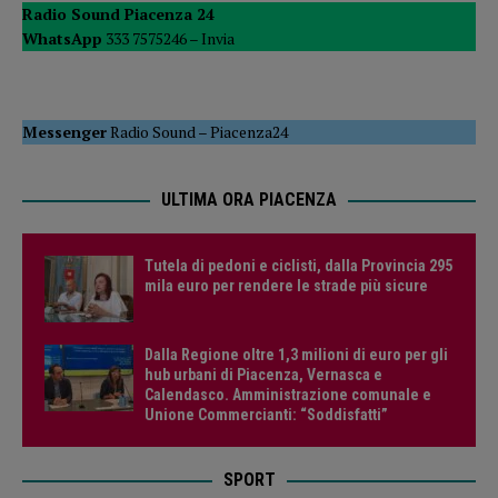
Radio Sound Piacenza 24
WhatsApp
333 7575246 –
Invia
Messenger
Radio Sound
–
Piacenza24
ULTIMA ORA PIACENZA
Tutela di pedoni e ciclisti, dalla Provincia 295
mila euro per rendere le strade più sicure
Dalla Regione oltre 1,3 milioni di euro per gli
hub urbani di Piacenza, Vernasca e
Calendasco. Amministrazione comunale e
Unione Commercianti: “Soddisfatti”
SPORT