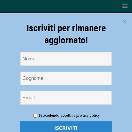
×
Iscriviti per rimanere
aggiornato!
HOME
NOTIZIE
EVENTI A PIACENZA
Eventi a
Procedendo accetti la privacy policy
Piacenza e provincia fino al 9 luglio 2023
Eventi a Piacenza e provincia fino al 9