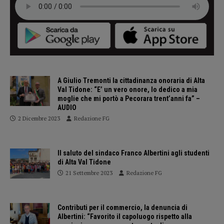
A Giulio Tremonti la cittadinanza onoraria di Alta
Val Tidone: “E’ un vero onore, lo dedico a mia
moglie che mi portò a Pecorara trent’anni fa” –
AUDIO
2 Dicembre 2023
Redazione FG
Il saluto del sindaco Franco Albertini agli studenti
di Alta Val Tidone
21 Settembre 2023
Redazione FG
Contributi per il commercio, la denuncia di
Albertini: “Favorito il capoluogo rispetto alla