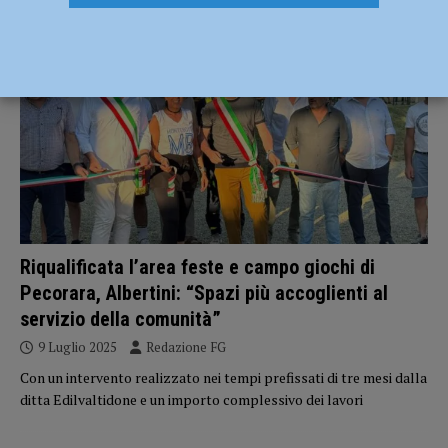
ATTUALITÀ
Riqualificata l’area feste e campo giochi di
Pecorara, Albertini: “Spazi più accoglienti al
servizio della comunità”
9 Luglio 2025
Redazione FG
Con un intervento realizzato nei tempi prefissati di tre mesi dalla
ditta Edilvaltidone e un importo complessivo dei lavori