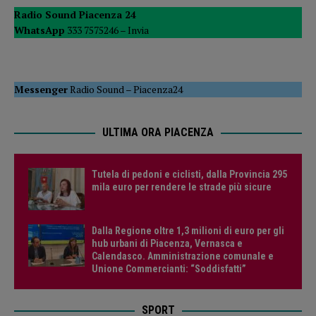
Radio Sound Piacenza 24
WhatsApp
333 7575246 –
Invia
Messenger
Radio Sound
–
Piacenza24
ULTIMA ORA PIACENZA
Tutela di pedoni e ciclisti, dalla Provincia 295
mila euro per rendere le strade più sicure
Dalla Regione oltre 1,3 milioni di euro per gli
hub urbani di Piacenza, Vernasca e
Calendasco. Amministrazione comunale e
Unione Commercianti: “Soddisfatti”
SPORT