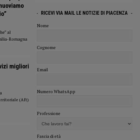
omuoviamo
io”
RICEVI VIA MAIL LE NOTIZIE DI PIACENZA
Nome
he” al
Emilia-Romagna
Cognome
izi migliori
Email
Numero WhatsApp
a
ritoriale (Aft)
Professione
Fascia di età