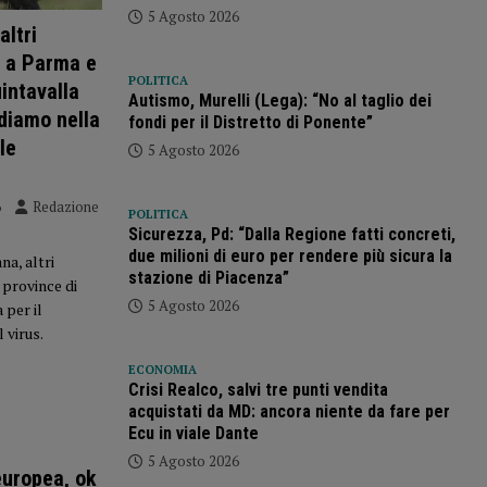
5 Agosto 2026
altri
 a Parma e
POLITICA
intavalla
Autismo, Murelli (Lega): “No al taglio dei
idiamo nella
fondi per il Distretto di Ponente”
le
5 Agosto 2026
6
Redazione
POLITICA
Sicurezza, Pd: “Dalla Regione fatti concreti,
due milioni di euro per rendere più sicura la
na, altri
stazione di Piacenza”
 province di
5 Agosto 2026
 per il
 virus.
ECONOMIA
Crisi Realco, salvi tre punti vendita
acquistati da MD: ancora niente da fare per
Ecu in viale Dante
5 Agosto 2026
europea, ok