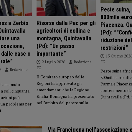
Peste suina, 
800mila euro
ess a Zerbio
Risorse dalla Pac per gli
Piacenza. Qu
Quintavalla
agricoltori di collina e
(Pd): ““Conf
tare una
montagna, Quintavalla
riduzione del
locazione,
(Pd): “Un passo
restrizioni”
 dalle case o
importante”
15 Giugno 202
trale”
2 Luglio 2026
Redazione
FG
FG
6
Redazione
Peste suina africa
Il Comitato europeo delle
800mila euro alle
Regioni ha approvato gli
Parma e Piacenza
di accumulo
emendamenti che la Regione
contenimento del
 a soli cinquanta
Emilia-Romagna ha presentato
Quintavalla (Pd):
tazioni può
nell’ambito del parere sulla
 un problema per
i
Via Francigena nell’associazione 