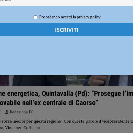
dI): “Verificare subito la situazione nella provincia di Piacenza”
POLITICA
Procedendo accetti la privacy policy
ne energetica, Quintavalla (Pd): “Prosegue l’
novabile nell’ex centrale di Caorso”
6
Redazione FG
 risorse inedite per questa regione”. Con queste parole il vicepresidente 
a, Vincenzo Colla, ha