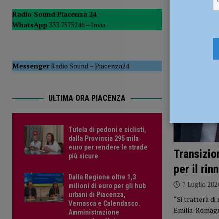
POLITICA
Radio Sound Piacenza 24
WhatsApp
333 7575246 –
Invia
[ 5 Agosto 2026 ]
Caldo estremo e asili nido, Tagliaferri (F
Messenger
Radio Sound
–
Piacenza24
ULTIMA ORA PIACENZA
Tutela di pedoni e ciclisti,
dalla Provincia 295 mila
euro per rendere le strade
Transizio
più sicure
per il rin
Dalla Regione oltre 1,3
7 Luglio 202
milioni di euro per gli hub
urbani di Piacenza,
“Si tratterà di
Vernasca e Calendasco.
Emilia-Romagn
Amministrazione