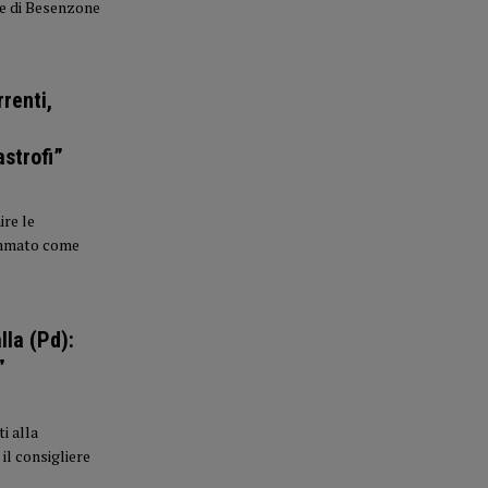
ie di Besenzone
rrenti,
strofi”
re le
rammato come
lla (Pd):
”
i alla
 il consigliere