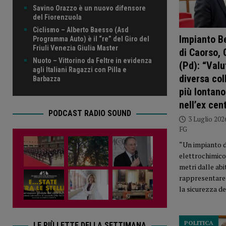
Savino Orazzo è un nuovo difensore
del Fiorenzuola
Ciclismo – Alberto Baesso (Asd
Impianto B
Programma Auto) è il “re” del Giro del
Friuli Venezia Giulia Master
di Caorso, 
Nuoto – Vittorino da Feltre in evidenza
(Pd): “Valu
agli Italiani Ragazzi con Pilla e
diversa col
Barbazza
più lontano
nell’ex cen
PODCAST RADIO SOUND
3 Luglio 202
FG
“Un impianto 
elettrochimico
metri dalle abi
rappresentare
la sicurezza de
POLITICA
LE PIÙ LETTE DELLA SETTIMANA