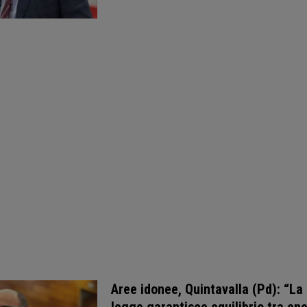
Aree idonee, Quintavalla (Pd): “La