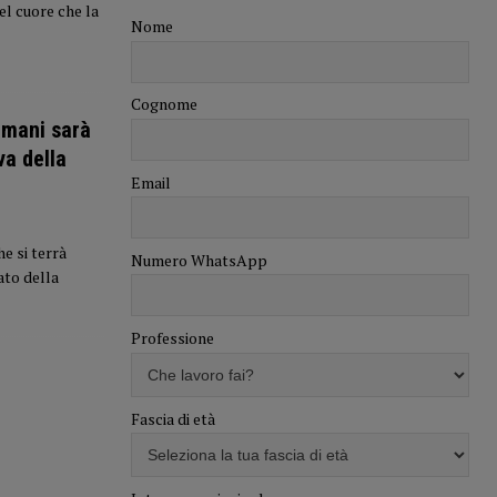
el cuore che la
Nome
Cognome
amani sarà
va della
Email
e si terrà
Numero WhatsApp
ato della
Professione
Fascia di età