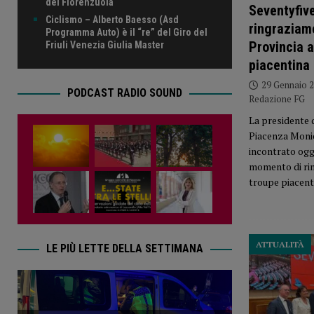
del Fiorenzuola
Seventyfive
Ciclismo – Alberto Baesso (Asd
ringraziam
Programma Auto) è il “re” del Giro del
Provincia a
Friuli Venezia Giulia Master
piacentina
29 Gennaio 
PODCAST RADIO SOUND
Redazione FG
La presidente d
Piacenza Monic
incontrato ogg
momento di ri
troupe piacent
ATTUALITÀ
LE PIÙ LETTE DELLA SETTIMANA