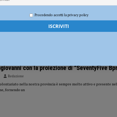
i carabinieri: sette segnalati e stupefacenti sequestrati
CRONACA
Procedendo accetti la privacy policy
 gravissimo. Il dramma in provincia di Treviso
CRONACA PIACENZA
del Volontariato, in una serata speciale a
giovanni con la proiezione di “SeventyFive B
5
Redazione
olontariato nella nostra provincia è sempre molto attivo e presente nel
me, fornendo un