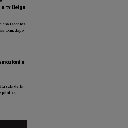
lla tv Belga
o che racconta
 bambini, dopo
emozioni a
la sala della
spitato a