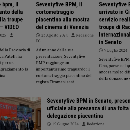
 bpm, il
Seventyfive BPM, il
Seventyfive
ento della
cortometraggio
arrivato in Ci
lla troupe
piacentino alla mostra
servizio real
 – VIDEO
del cinema di Venezia
troupe di Ra
Internaziona
2025
23 Agosto 2024
Redazione
FG
in Senato
ella Provincia di
Ad un anno dalla sua
9 Luglio 2024
a Patelli ha
presentazione, Seventyfive
Seventyfive BPM 
i per un
BMP raggiunge un
Cina, paese nel q
ngraziamento la
importantissimo traguardo: il
ancora molto diff
ina
cortometraggio piacentino del
della donazione 
regista Tiramani sarà
Seventyfive BPM in Senato, prese
ufficiale alla presenza di una folta
delegazione piacentina
19 Giugno 2024
Redazione