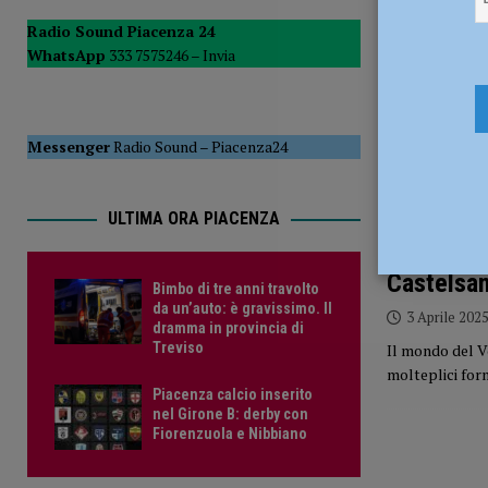
[ 6 Agosto 2026 ]
Droga sulle strade, controlli a tappeto de
Radio Sound Piacenza 24
WhatsApp
333 7575246 –
Invia
PIACENZA
[ 6 Agosto 2026 ]
Bimbo di tre anni travolto da un’auto: è
Messenger
Radio Sound
–
Piacenza24
ULTIMA ORA PIACENZA
Il mondo 
Castelsan
Bimbo di tre anni travolto
da un’auto: è gravissimo. Il
3 Aprile 202
dramma in provincia di
Treviso
Il mondo del V
molteplici for
Piacenza calcio inserito
nel Girone B: derby con
Fiorenzuola e Nibbiano