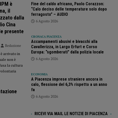
 BPM è
Fine del caldo africano, Paolo Corazzon:
“Calo deciso delle temperature solo dopo
na, il
ferragosto” – AUDIO
izzato dalla
6 Agosto 2026
dio Cina
le presente
CRONACA PIACENZA
Accampamenti abusivi e bivacchi alla
Redazione
Cavallerizza, in Largo Erfurt e Corso
Europa: “sgomberati” dalla polizia locale
è arrivato in
6 Agosto 2026
uale non è
usa la cultura
volontaria
ECONOMIA
A Piacenza imprese straniere ancora in
calo, flessione del 6,3% rispetto a un anno
fa
ntazione
6 Agosto 2026
RICEVI VIA MAIL LE NOTIZIE DI PIACENZA