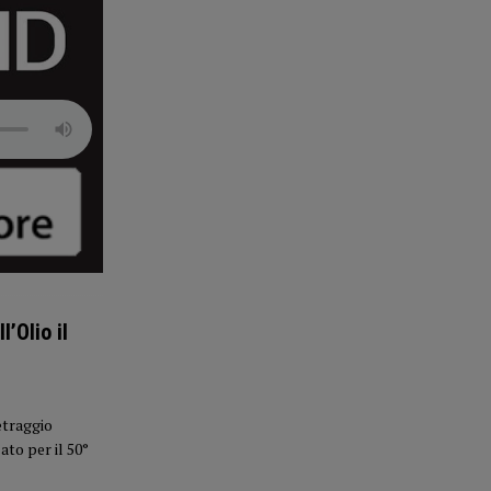
’Olio il
etraggio
ato per il 50°