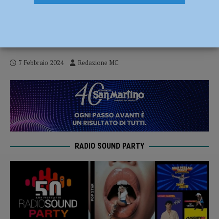
Sanremo 2024, la Bertè trionfa nella
prima serata. Boom di ascolti: oltre 10
milioni di italiani seguono il Festival
7 Febbraio 2024
Redazione MC
RADIO SOUND PARTY