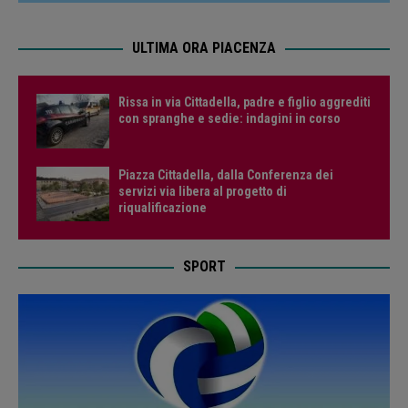
ULTIMA ORA PIACENZA
Rissa in via Cittadella, padre e figlio aggrediti
con spranghe e sedie: indagini in corso
Piazza Cittadella, dalla Conferenza dei
servizi via libera al progetto di
riqualificazione
SPORT