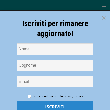
×
Iscriviti per rimanere
aggiornato!
HOME
NOTIZIE
ATTUALITÀ
Sanremo 2024, la
Procedendo accetti la privacy policy
Bertè trionfa nella prima serata. Boom di ascolti: oltre 10 milioni di
italiani seguono il Festival