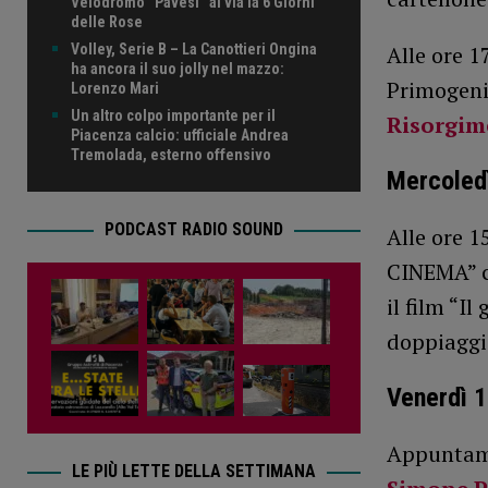
Velodromo “Pavesi” al via la 6 Giorni
delle Rose
Alle ore 1
Volley, Serie B – La Canottieri Ongina
ha ancora il suo jolly nel mazzo:
Primogenit
Lorenzo Mari
Un altro colpo importante per il
Risorgim
Piacenza calcio: ufficiale Andrea
Tremolada, esterno offensivo
Mercoled
PODCAST RADIO SOUND
Alle ore 1
CINEMA” co
il film “I
doppiaggio
Venerdì 1
Appuntame
LE PIÙ LETTE DELLA SETTIMANA