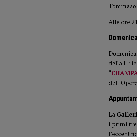
Tommaso M
Alle ore 2
Domenica
Domenica 
della Lir
“
CHAMPAG
dell’Opere
Appuntam
La
Galler
i primi tr
l’eccentri