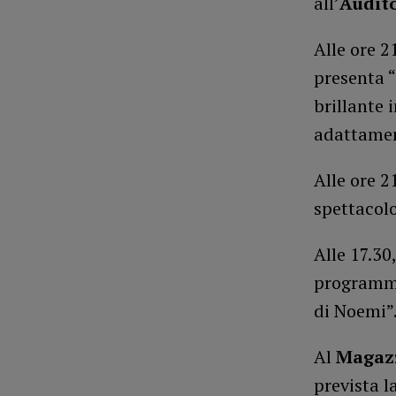
all’
Audit
Alle ore 2
presenta “
brillante 
adattamen
Alle ore 2
spettacol
Alle 17.30
programma 
di Noemi”.
Al
Magazz
prevista l