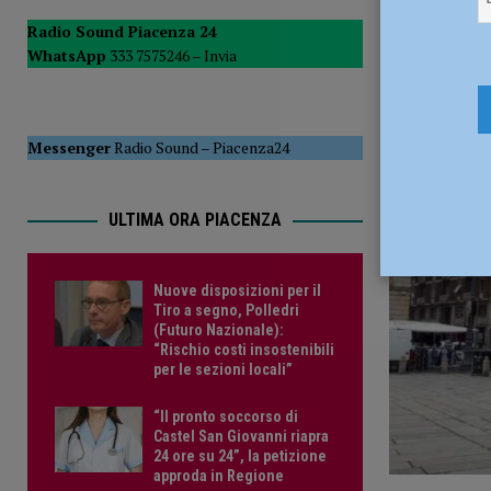
15 Gennaio
CRONACA PIACENZA
Radio Sound Piacenza 24
WhatsApp
333 7575246 –
Invia
Messenger
Radio Sound
–
Piacenza24
ULTIMA ORA PIACENZA
Nuove disposizioni per il
Tiro a segno, Polledri
(Futuro Nazionale):
“Rischio costi insostenibili
per le sezioni locali”
“Il pronto soccorso di
Castel San Giovanni riapra
24 ore su 24”, la petizione
approda in Regione