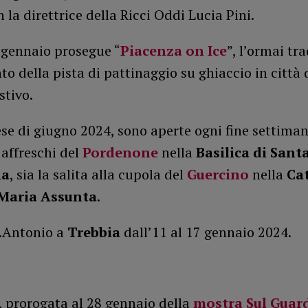
 la direttrice della Ricci Oddi Lucia Pini.
 gennaio prosegue “
Piacenza on Ice
”, l’ormai tr
to della pista di pattinaggio su ghiaccio in città 
stivo.
se di giugno 2024, sono aperte ogni fine settiman
 affreschi del
Pordenone
nella
Basilica di Sant
na
, sia la salita alla cupola del
Guercino
nella
Ca
 Maria Assunta
.
S.Antonio a
Trebbia
dall’11 al 17 gennaio 2024.
, prorogata al 28 gennaio della
mostra Sul Guar