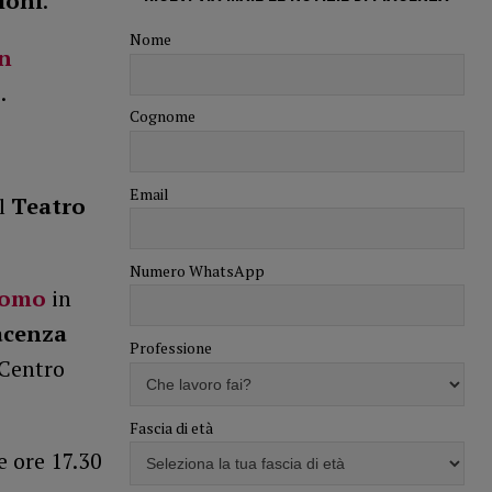
ioni
.
Nome
n
.
Cognome
Email
al
Teatro
Numero WhatsApp
uomo
in
acenza
Professione
 Centro
Fascia di età
e ore 17.30