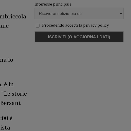
Interesse principale
ombriccola
ale
Procedendo accetti la privacy policy
ma lo
a
, è in
 “Le storie
 Bersani.
:00 è
ista