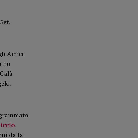
5et.
gli Amici
anno
 Galà
elo.
ogrammato
Piccio
,
nni dalla