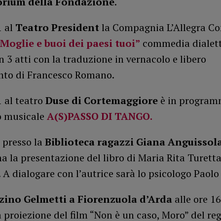
orium della Fondazione
.
1 al
Teatro President
la Compagnia L’Allegra C
Moglie e buoi dei paesi tuoi”
commedia dialett
in 3 atti con la traduzione in vernacolo e libero
to di Francesco Romano.
1 al teatro
Duse di Cortemaggiore
è in program
o musicale
A(S)PASSO DI TANGO.
, presso la
Biblioteca ragazzi Giana Anguissol
la presentazione del libro di Maria Rita Turetta
 A dialogare con l’autrice sarà lo psicologo Paolo
ino Gelmetti a Fiorenzuola d’Arda
alle ore 16
a proiezione del film “Non è un caso, Moro” del reg