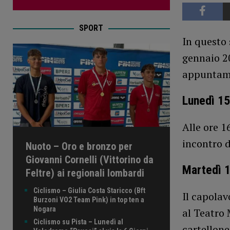
SPORT
In questo 
gennaio 20
appuntamen
Lunedì 15
Alle ore 1
incontro 
Nuoto – Oro e bronzo per
Giovanni Cornelli (Vittorino da
Martedì 
Feltre) ai regionali lombardi
Ciclismo – Giulia Costa Staricco (Bft
Il capolav
Burzoni VO2 Team Pink) in top ten a
Nogara
al Teatro 
Ciclismo su Pista – Lunedì al
cartellone