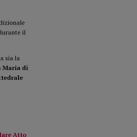
adizionale
durante il
a sia la
a Maria di
ttedrale
dare Atto