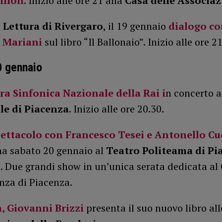
illon
. Inizio alle ore 21 alla
Casa delle Associaz
 Lettura di Rivergaro
, il 19 gennaio
dialogo co
 Mariani
sul libro “Il Ballonaio”. Inizio alle ore 21
0 gennaio
ra Sinfonica Nazionale della Rai i
n concerto 
le di Piacenza
. Inizio alle ore 20.30.
ettacolo con Francesco Tesei e Antonello C
 sabato 20 gennaio al
Teatro Politeama di Pi
1. Due grandi show in un’unica serata dedicata al
nza di Piacenza.
, Giovanni Brizzi
presenta il suo nuovo libro all