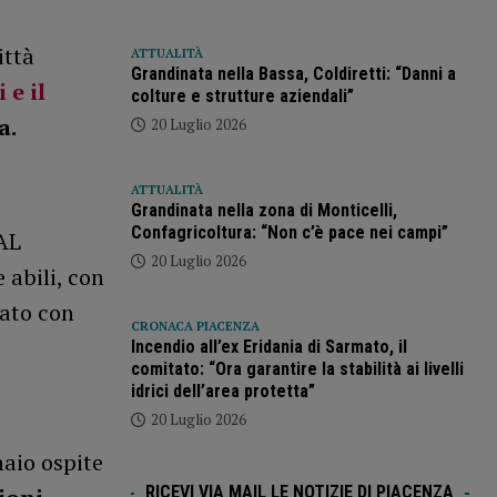
ittà
ATTUALITÀ
Grandinata nella Bassa, Coldiretti: “Danni a
 e il
colture e strutture aziendali”
a.
20 Luglio 2026
ATTUALITÀ
Grandinata nella zona di Monticelli,
Confagricoltura: “Non c’è pace nei campi”
AL
20 Luglio 2026
 abili, con
rato con
CRONACA PIACENZA
Incendio all’ex Eridania di Sarmato, il
comitato: “Ora garantire la stabilità ai livelli
idrici dell’area protetta”
20 Luglio 2026
aio ospite
RICEVI VIA MAIL LE NOTIZIE DI PIACENZA