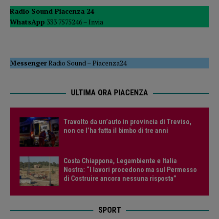
Radio Sound Piacenza 24
WhatsApp
333 7575246 –
Invia
Messenger
Radio Sound
–
Piacenza24
ULTIMA ORA PIACENZA
Travolto da un’auto in provincia di Treviso,
non ce l’ha fatta il bimbo di tre anni
Costa Chiappona, Legambiente e Italia
Nostra: “I lavori procedono ma sul Permesso
di Costruire ancora nessuna risposta”
SPORT